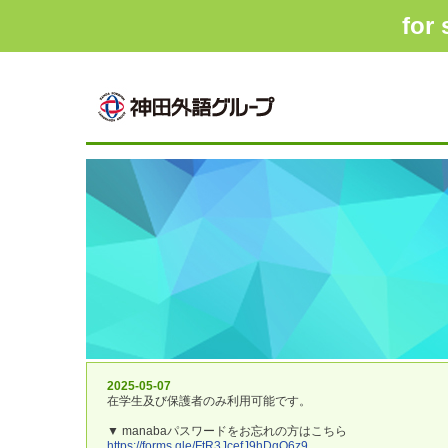
for
1
2
3
4
5
6
7
8
9
1
2
3
4
5
6
7
8
9
1
2
3
4
5
6
7
8
9
10
11
12
13
14
15
16
17
18
19
20
10
11
12
13
14
15
16
17
18
19
20
10
11
12
13
14
15
16
17
18
19
20
1
2
3
4
5
6
7
8
9
1
2
3
4
5
6
7
8
9
10
11
12
13
14
15
16
17
18
19
20
10
11
12
13
14
15
16
17
18
19
20
1
2
3
4
5
6
7
8
9
10
11
12
13
14
15
16
17
18
19
20
2025-05-07
在学生及び保護者のみ利用可能です。
▼ manabaパスワードをお忘れの方はこちら
https://forms.gle/FtR3JcefJ9hDgQ6z9